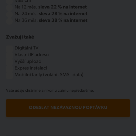
Měsíční
Na 12 měs.
sleva 22 % na internet
Na 24 měs.
sleva 28 % na internet
Na 36 měs.
sleva 38 % na internet
Zvažuji také
Digitální TV
Vlastní IP adresu
Vyšší upload
Expres instalaci
Mobilní tarify (volání, SMS i data)
Vaše údaje
chráníme a nikomu cizímu nepředáváme
.
ODESLAT NEZÁVAZNOU POPTÁVKU