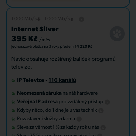
1 000 Mb/s
1 000 Mb/s
Internet Silver
395 Kč
/měs.
Jednorázová platba
na 3 roky
předem
14 220 Kč
Navíc obsahuje rozšířený balíček programů
televize.
IP Televize -
116 kanálů
Neomezená záruka
na náš hardware
Veřejná IP adresa
pro vzdálený přístup
Kdyby něco, do 1 dne je u vás technik
Pozastavení služby zdarma
Sleva za věrnost 1 % za každý rok u nás
Sleva 25 % z ceníku na servisní práce