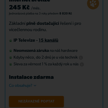
Internet Bronze
245 Kč
/měs.
Jednorázová platba
na 3 roky
předem
8 820 Kč
Základní
plně dostačující
řešení i pro
vícečlennou rodinu.
IP Televize -
15 kanálů
Neomezená záruka
na náš hardware
Kdyby něco, do 2 dnů je u vás technik
Sleva za věrnost 1 % za každý rok u nás
Instalace zdarma
Co obsahuje?
NEZÁVAZNĚ POPTAT