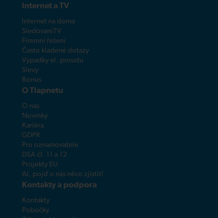
Internet a TV
Internet na doma
SledovaniTV
Firemní řešení
Často kladené dotazy
Výpadky el. proudu
Slevy
Bonus
O Tlapnetu
O nás
Novinky
Kariéra
GDPR
Pro oznamovatele
DSA čl. 11 a 12
Projekty EU
AI, pojď o nás něco zjistit!
Kontakty a podpora
Kontakty
Pobočky