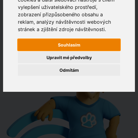
vylepšení uživatelského prostředí,
zobrazení přizpůsobeného obsahu a
Zákaznický portál
Jak rychlé je připojení na vaší adrese?
reklam, analýzy návštěvnosti webových
stránek a zjištění zdroje návštěvnosti.
např. Jeníkovská 940, Čáslav
Souhlasím
OVĚŘIT DOSTUPNOST
Upravit mé předvolby
Odmítám