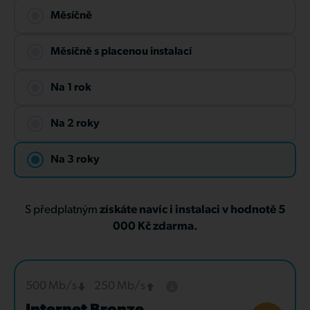
Měsíčně
Měsíčně s placenou instalací
Na 1 rok
Na 2 roky
Na 3 roky
S předplatným
získáte navíc i instalaci v hodnotě 5
000 Kč zdarma.
500 Mb/s
250 Mb/s