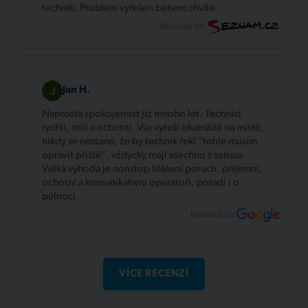
technik. Problém vyřešen během chvíle.
Recenze na:
Jan H.
Naprostá spokojenost již mnoho let. Technici
rychlí, milí a ochotní. Vše vyřeší okamžitě na místě,
nikdy se nestane, že by technik řekl "tohle musím
opravit příště", vždycky mají všechno s sebou.
Velká výhoda je nonstop hlášení poruch, příjemní,
ochotní a komunikativní operátoři, poradí i o
půlnoci.
Recenze na:
VÍCE RECENZÍ