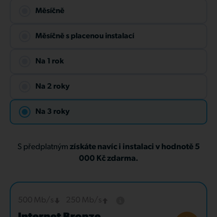
Měsíčně
Měsíčně s placenou instalací
Na 1 rok
Na 2 roky
Na 3 roky
S předplatným
získáte navíc i instalaci v hodnotě 5
000 Kč zdarma.
500 Mb/s
250 Mb/s