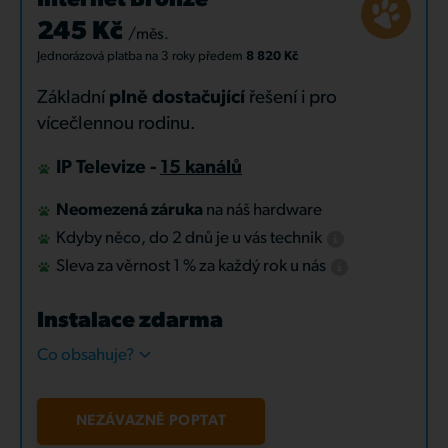
Internet Bronze
245 Kč
/měs.
Jednorázová platba
na 3 roky
předem
8 820 Kč
Základní
plně dostačující
řešení i pro
vícečlennou rodinu.
IP Televize -
15 kanálů
Neomezená záruka
na náš hardware
Kdyby něco, do 2 dnů je u vás technik
Sleva za věrnost 1 % za každý rok u nás
Instalace zdarma
Co obsahuje?
NEZÁVAZNĚ POPTAT