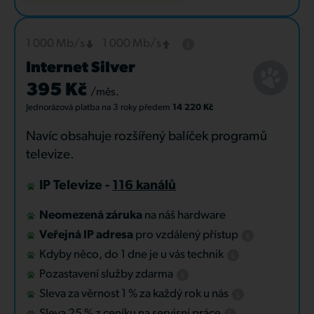
1 000 Mb/s
1 000 Mb/s
Internet Silver
395 Kč
/měs.
Jednorázová platba
na 3 roky
předem
14 220 Kč
Navíc obsahuje rozšířený balíček programů
televize.
IP Televize -
116 kanálů
Neomezená záruka
na náš hardware
Veřejná IP adresa
pro vzdálený přístup
Kdyby něco, do 1 dne je u vás technik
Pozastavení služby zdarma
Sleva za věrnost 1 % za každý rok u nás
Sleva 25 % z ceníku na servisní práce