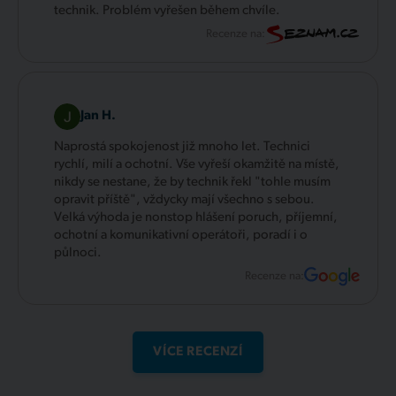
technik. Problém vyřešen během chvíle.
Recenze na:
Jan H.
Naprostá spokojenost již mnoho let. Technici
rychlí, milí a ochotní. Vše vyřeší okamžitě na místě,
nikdy se nestane, že by technik řekl "tohle musím
opravit příště", vždycky mají všechno s sebou.
Velká výhoda je nonstop hlášení poruch, příjemní,
ochotní a komunikativní operátoři, poradí i o
půlnoci.
Recenze na:
VÍCE RECENZÍ