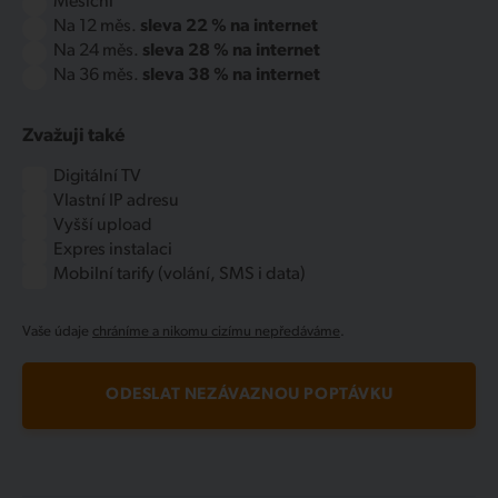
Měsíční
Na 12 měs.
sleva 22 % na internet
Na 24 měs.
sleva 28 % na internet
Na 36 měs.
sleva 38 % na internet
Zvažuji také
Digitální TV
Vlastní IP adresu
Vyšší upload
Expres instalaci
Mobilní tarify (volání, SMS i data)
Vaše údaje
chráníme a nikomu cizímu nepředáváme
.
ODESLAT NEZÁVAZNOU POPTÁVKU