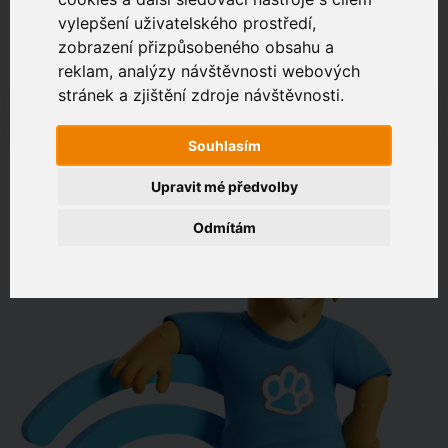
vylepšení uživatelského prostředí,
zobrazení přizpůsobeného obsahu a
Zákaznický portál
Jak rychlé je připojení na vaší adrese?
reklam, analýzy návštěvnosti webových
stránek a zjištění zdroje návštěvnosti.
např. Jeníkovská 940, Čáslav
Souhlasím
OVĚŘIT DOSTUPNOST
Upravit mé předvolby
Odmítám