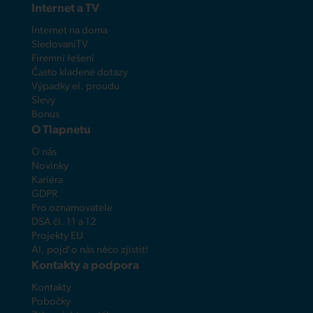
Internet a TV
Internet na doma
SledovaniTV
Firemní řešení
Často kladené dotazy
Výpadky el. proudu
Slevy
Bonus
O Tlapnetu
O nás
Novinky
Kariéra
GDPR
Pro oznamovatele
DSA čl. 11 a 12
Projekty EU
AI, pojď o nás něco zjistit!
Kontakty a podpora
Kontakty
Pobočky