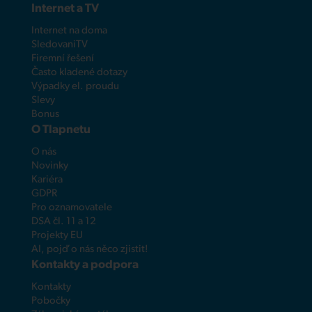
Internet a TV
Internet na doma
SledovaniTV
Firemní řešení
Často kladené dotazy
Výpadky el. proudu
Slevy
Bonus
O Tlapnetu
O nás
Novinky
Kariéra
GDPR
Pro oznamovatele
DSA čl. 11 a 12
Projekty EU
AI, pojď o nás něco zjistit!
Kontakty a podpora
Kontakty
Pobočky