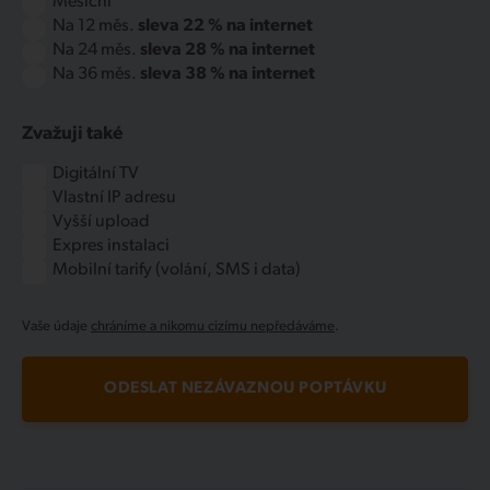
Měsíční
Na 12 měs.
sleva 22 % na internet
Na 24 měs.
sleva 28 % na internet
Na 36 měs.
sleva 38 % na internet
Zvažuji také
Digitální TV
Vlastní IP adresu
Vyšší upload
Expres instalaci
Mobilní tarify (volání, SMS i data)
Vaše údaje
chráníme a nikomu cizímu nepředáváme
.
ODESLAT NEZÁVAZNOU POPTÁVKU