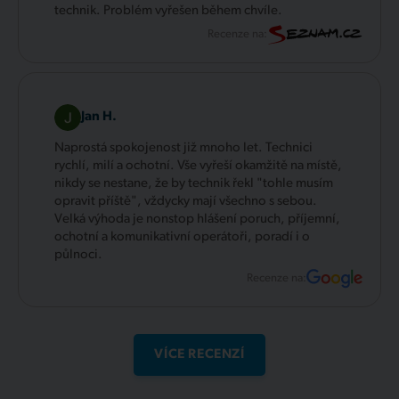
technik. Problém vyřešen během chvíle.
Recenze na:
Jan H.
Naprostá spokojenost již mnoho let. Technici
rychlí, milí a ochotní. Vše vyřeší okamžitě na místě,
nikdy se nestane, že by technik řekl "tohle musím
opravit příště", vždycky mají všechno s sebou.
Velká výhoda je nonstop hlášení poruch, příjemní,
ochotní a komunikativní operátoři, poradí i o
půlnoci.
Recenze na:
VÍCE RECENZÍ