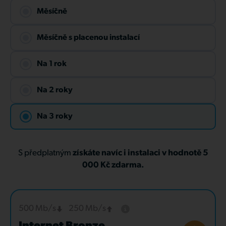
Měsíčně
Měsíčně s placenou instalací
Na 1 rok
Na 2 roky
Na 3 roky
S předplatným
získáte navíc i instalaci v hodnotě 5
000 Kč zdarma.
500 Mb/s
250 Mb/s