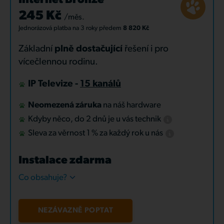
Internet Bronze
245 Kč
/měs.
Jednorázová platba
na 3 roky
předem
8 820 Kč
Základní
plně dostačující
řešení i pro
vícečlennou rodinu.
IP Televize -
15 kanálů
Neomezená záruka
na náš hardware
Kdyby něco, do 2 dnů je u vás technik
Sleva za věrnost 1 % za každý rok u nás
Instalace zdarma
Co obsahuje?
NEZÁVAZNĚ POPTAT