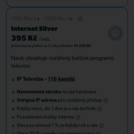
1 000 Mb/s
1 000 Mb/s
Internet Silver
395 Kč
/měs.
Jednorázová platba
na 3 roky
předem
14 220 Kč
Navíc obsahuje rozšířený balíček programů
televize.
IP Televize -
116 kanálů
Neomezená záruka
na náš hardware
Veřejná IP adresa
pro vzdálený přístup
Kdyby něco, do 1 dne je u vás technik
Pozastavení služby zdarma
Sleva za věrnost 1 % za každý rok u nás
Sleva 25 % z ceníku na servisní práce