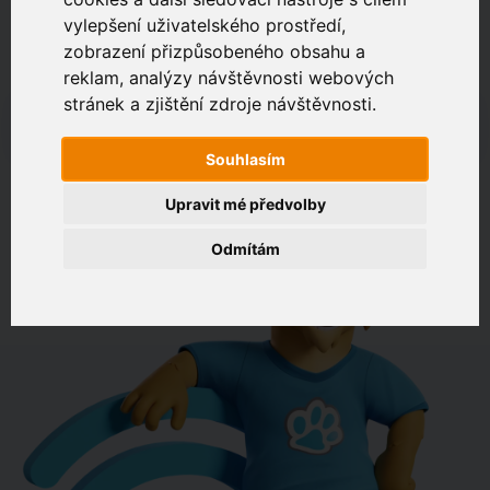
vylepšení uživatelského prostředí,
zobrazení přizpůsobeného obsahu a
Zákaznický portál
Jak rychlé je připojení na vaší adrese?
reklam, analýzy návštěvnosti webových
stránek a zjištění zdroje návštěvnosti.
např. Jeníkovská 940, Čáslav
Souhlasím
OVĚŘIT DOSTUPNOST
Upravit mé předvolby
Odmítám