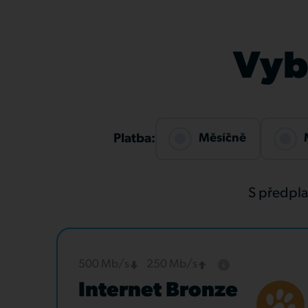
Vybe
Měsíčně
Platba:
S předpl
500 Mb/s
250 Mb/s
Internet Bronze