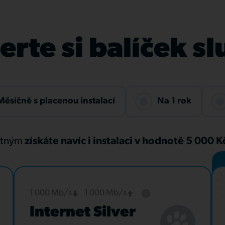
rte si balíček s
Měsíčně s placenou instalací
Na 1 rok
atným
získáte navíc i instalaci v hodnotě 5 000 
1 000 Mb/s
1 000 Mb/s
Internet Silver