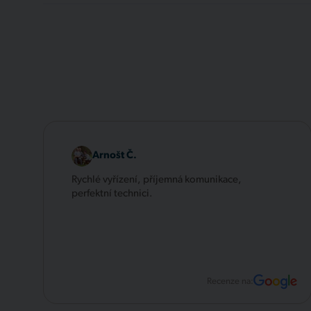
Arnošt Č.
Rychlé vyřízení, příjemná komunikace,
perfektní technici.
Recenze na: