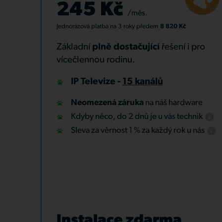
245 Kč
/měs.
Jednorázová platba
na 3 roky
předem
8 820 Kč
Základní
plně dostačující
řešení i pro
vícečlennou rodinu.
IP Televize -
15 kanálů
Neomezená záruka
na náš hardware
Kdyby něco, do 2 dnů je u vás technik
Sleva za věrnost 1 % za každý rok u nás
Instalace zdarma