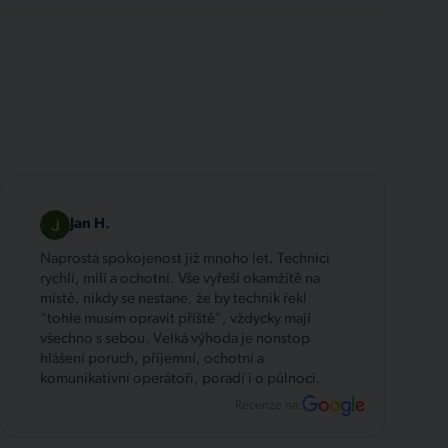
.
Jan H.
Naprostá spokojenost již mnoho let. Technici
rychlí, milí a ochotní. Vše vyřeší okamžitě na
místě, nikdy se nestane, že by technik řekl
"tohle musím opravit příště", vždycky mají
všechno s sebou. Velká výhoda je nonstop
hlášení poruch, příjemní, ochotní a
komunikativní operátoři, poradí i o půlnoci.
Recenze na: