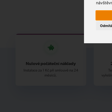
návštěvn
Odmít
Nulové počáteční náklady
Instalace za 1 Kč při smlouvě na 24
Te
měsíců.
vyřeší