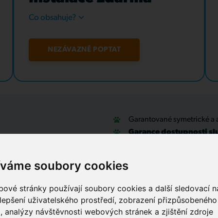
Co obsahuje?
NEZÁVAZNĚ POPTAT
Garantované symetrické a 
Garance dostupnosti sl
u
Optické přípojky a interní
Zabezpečovací systémy
íváme soubory cookies
IT outsourcing, správa sítí
Služby call centra
ové stránky používají soubory cookies a další sledovací ná
lepšení uživatelského prostředí, zobrazení přizpůsobenéh
, analýzy návštěvnosti webových stránek a zjištění zdroje