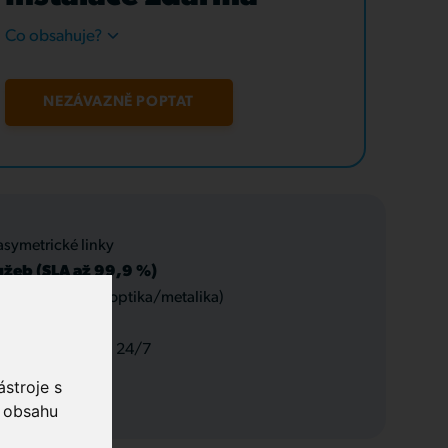
Co obsahuje?
NEZÁVAZNĚ POPTAT
asymetrické linky
užeb (SLA až 99,9 %)
 datové rozvody (optika/metalika)
 a servis, podpora 24/7
stroje s
o obsahu