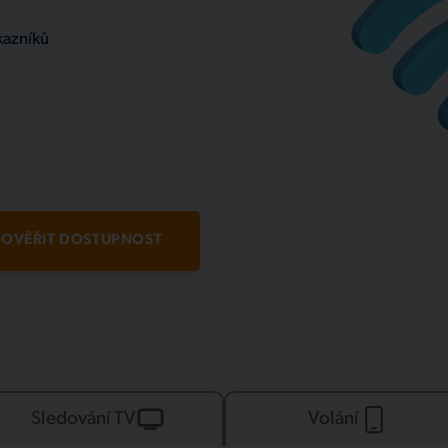
kazníků
OVĚŘIT DOSTUPNOST
Sledování TV
Volání