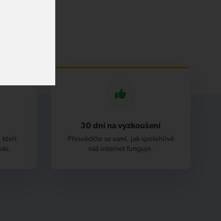
30 dní na vyzkoušení
 kteří
Přesvědčte se sami, jak spolehlivě
vás.
náš internet funguje.