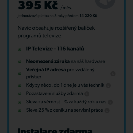
395 Kč
/měs.
Jednorázová platba
na 3 roky
předem
14 220 Kč
Navíc obsahuje rozšířený balíček
programů televize.
IP Televize -
116 kanálů
Neomezená záruka
na náš hardware
Veřejná IP adresa
pro vzdálený
přístup
Kdyby něco, do 1 dne je u vás technik
Pozastavení služby zdarma
Sleva za věrnost 1 % za každý rok u nás
Sleva 25 % z ceníku na servisní práce
Instalace zdarma