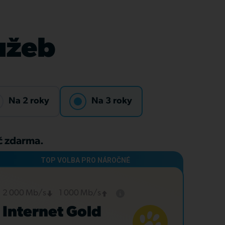
lužeb
Na 2 roky
Na 3 roky
Kč zdarma.
2 000 Mb/s
1 000 Mb/s
Internet Gold