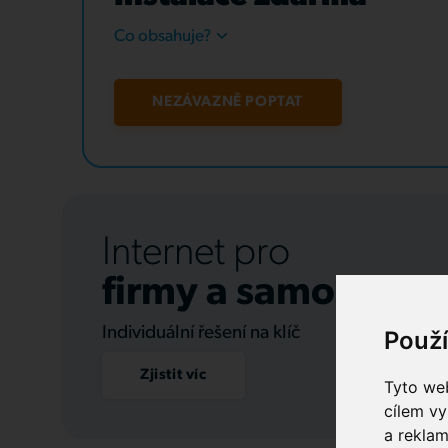
Co obsahuje?
NEZÁVAZNĚ POPTAT
Internet pro
firmy a samospráv
Individuální řešení na klíč
Použ
Zjistit víc
Tyto web
cílem vy
a reklam