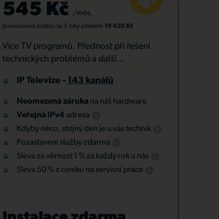
545 Kč
/měs.
Jednorázová platba
na 3 roky
předem
19 620 Kč
Více TV programů. Přednost při řešení
technických problémů a další...
IP Televize -
143 kanálů
Neomezená záruka
na náš hardware
Veřejná IPv4
adresa
Kdyby něco, stejný den je u vás technik
Pozastavení služby zdarma
Sleva za věrnost 1 % za každý rok u nás
Sleva 50 % z ceníku na servisní práce
Instalace zdarma