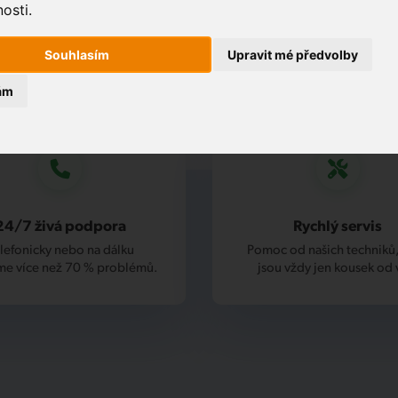
osti.
Souhlasím
Upravit mé předvolby
ám
24/7 živá podpora
Rychlý servis
lefonicky nebo na dálku
Pomoc od našich techniků,
me více než 70 % problémů.
jsou vždy jen kousek od 