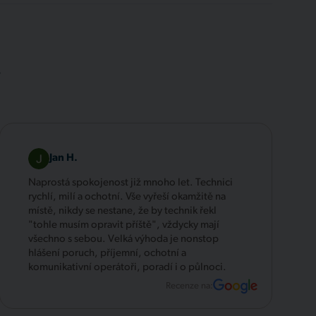
.
Jan H.
Naprostá spokojenost již mnoho let. Technici
rychlí, milí a ochotní. Vše vyřeší okamžitě na
místě, nikdy se nestane, že by technik řekl
"tohle musím opravit příště", vždycky mají
všechno s sebou. Velká výhoda je nonstop
hlášení poruch, příjemní, ochotní a
komunikativní operátoři, poradí i o půlnoci.
Recenze na: