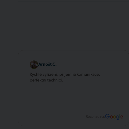
Arnošt Č.
Rychlé vyřízení, příjemná komunikace,
perfektní technici.
Recenze na: