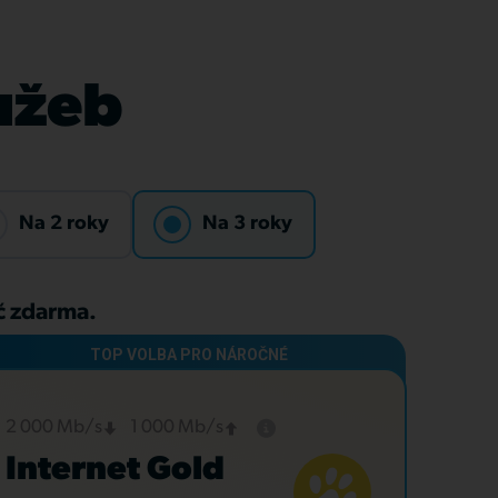
lužeb
Na 2 roky
Na 3 roky
Kč zdarma.
2 000 Mb/s
1 000 Mb/s
Internet Gold