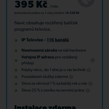
395 Kč
/měs.
Jednorázová platba
na 3 roky
předem
14 220 Kč
Navíc obsahuje rozšířený balíček
programů televize.
IP Televize -
116 kanálů
Neomezená záruka
na náš hardware
Veřejná IP adresa
pro vzdálený
přístup
Kdyby něco, do 1 dne je u vás technik
Pozastavení služby zdarma
Sleva za věrnost 1 % za každý rok u nás
Sleva 25 % z ceníku na servisní práce
Instalace zdarma