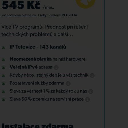
545 Kč
/měs.
Jednorázová platba
na 3 roky
předem
19 620 Kč
Více TV programů. Přednost při řešení
technických problémů a další...
IP Televize -
143 kanálů
Neomezená záruka
na náš hardware
Veřejná IPv4
adresa
Kdyby něco, stejný den je u vás technik
Pozastavení služby zdarma
Sleva za věrnost 1 % za každý rok u nás
Sleva 50 % z ceníku na servisní práce
Instalace zdarma