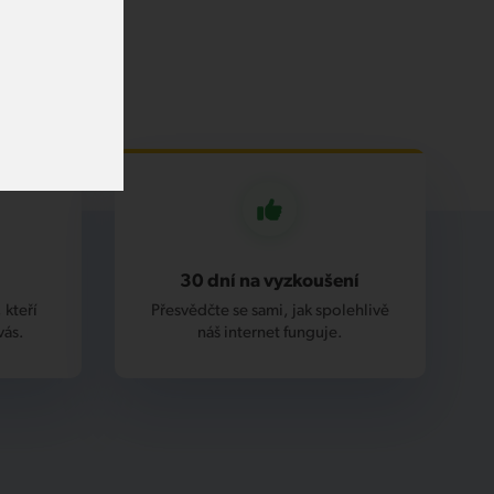
30 dní na vyzkoušení
 kteří
Přesvědčte se sami, jak spolehlivě
vás.
náš internet funguje.