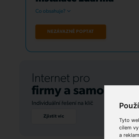
Co obsahuje?
NEZÁVAZNĚ POPTAT
Internet pro
firmy a samospráv
Individuální řešení na klíč
Použ
Zjistit víc
Tyto web
cílem vy
a reklam