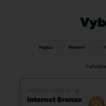
Vybe
Měsíčně
Platba:
S předpl
500 Mb/s
250 Mb/s
Internet Bronze