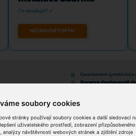
Co obsahuje?
NEZÁVAZNĚ POPTAT
Garantované symetrické a 
Garance dostupnosti sl
u
Optické přípojky a interní
Zabezpečovací systémy
íváme soubory cookies
IT outsourcing, správa sítí
Služby call centra
ové stránky používají soubory cookies a další sledovací ná
lepšení uživatelského prostředí, zobrazení přizpůsobenéh
, analýzy návštěvnosti webových stránek a zjištění zdroje