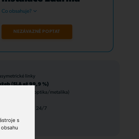
Co obsahuje?
NEZÁVAZNĚ POPTAT
asymetrické linky
užeb (SLA až 99,9 %)
 datové rozvody (optika/metalika)
 a servis, podpora 24/7
stroje s
o obsahu