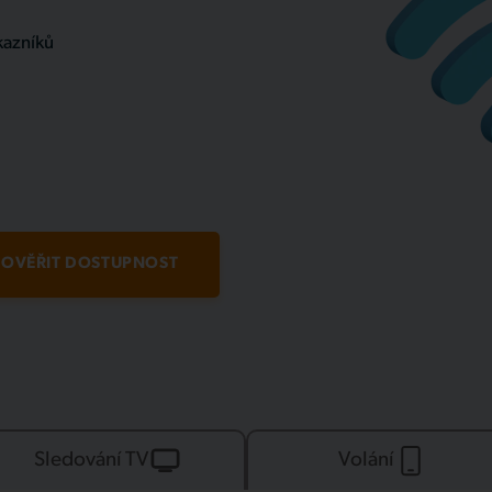
kazníků
OVĚŘIT DOSTUPNOST
Sledování TV
Volání