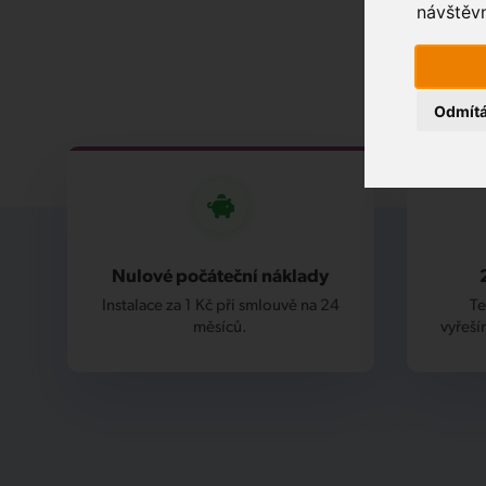
návštěvn
Odmít
Nulové počáteční náklady
Instalace za 1 Kč při smlouvě na 24
Te
měsíců.
vyřeší