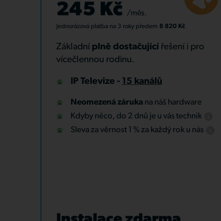
245 Kč
/měs.
Jednorázová platba
na 3 roky
předem
8 820 Kč
Základní
plně dostačující
řešení i pro
vícečlennou rodinu.
IP Televize -
15 kanálů
Neomezená záruka
na náš hardware
Kdyby něco, do 2 dnů je u vás technik
Sleva za věrnost 1 % za každý rok u nás
Instalace zdarma