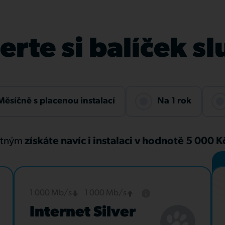
rte si balíček s
Měsíčně s placenou instalací
Na 1 rok
atným
získáte navíc i instalaci v hodnotě 5 000 
1 000 Mb/s
1 000 Mb/s
Internet Silver