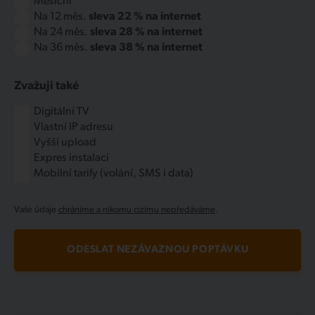
Měsíční
Na 12 měs.
sleva 22 % na internet
Na 24 měs.
sleva 28 % na internet
Na 36 měs.
sleva 38 % na internet
Zvažuji také
Digitální TV
Vlastní IP adresu
Vyšší upload
Expres instalaci
Mobilní tarify (volání, SMS i data)
Vaše údaje
chráníme a nikomu cizímu nepředáváme
.
ODESLAT NEZÁVAZNOU POPTÁVKU