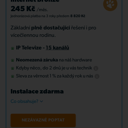
Internet Bronze
245 Kč
/měs.
Jednorázová platba
na 3 roky
předem
8 820 Kč
Základní
plně dostačující
řešení i pro
vícečlennou rodinu.
IP Televize -
15 kanálů
Neomezená záruka
na náš hardware
Kdyby něco, do 2 dnů je u vás technik
Sleva za věrnost 1 % za každý rok u nás
Instalace zdarma
Co obsahuje?
NEZÁVAZNĚ POPTAT