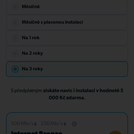
Měsíčně
Měsíčně s placenou instalací
Na 1 rok
Na 2 roky
Na 3 roky
S předplatným
získáte navíc i instalaci v hodnotě 5
000 Kč zdarma.
500 Mb/s
250 Mb/s