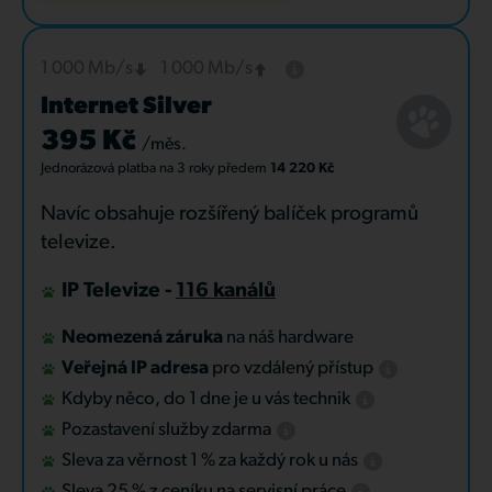
1 000 Mb/s
1 000 Mb/s
Internet Silver
395 Kč
/měs.
Jednorázová platba
na 3 roky
předem
14 220 Kč
Navíc obsahuje rozšířený balíček programů
televize.
IP Televize -
116 kanálů
Neomezená záruka
na náš hardware
Veřejná IP adresa
pro vzdálený přístup
Kdyby něco, do 1 dne je u vás technik
Pozastavení služby zdarma
Sleva za věrnost 1 % za každý rok u nás
Sleva 25 % z ceníku na servisní práce