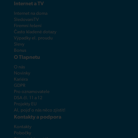
Internet a TV
Internet na doma
SledovaniTV
Firemní řešení
Často kladené dotazy
Výpadky el. proudu
Slevy
Bonus
O Tlapnetu
O nás
Novinky
Kariéra
GDPR
Pro oznamovatele
DSA čl. 11 a 12
Projekty EU
AI, pojď o nás něco zjistit!
Kontakty a podpora
Kontakty
Pobočky