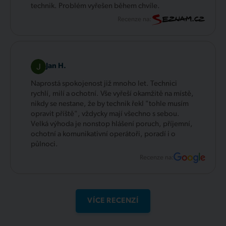
technik. Problém vyřešen během chvíle.
Recenze na:
Jan H.
Naprostá spokojenost již mnoho let. Technici
rychlí, milí a ochotní. Vše vyřeší okamžitě na místě,
nikdy se nestane, že by technik řekl "tohle musím
opravit příště", vždycky mají všechno s sebou.
Velká výhoda je nonstop hlášení poruch, příjemní,
ochotní a komunikativní operátoři, poradí i o
půlnoci.
Recenze na:
VÍCE RECENZÍ