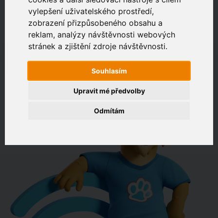
vylepšení uživatelského prostředí,
zobrazení přizpůsobeného obsahu a
Zákaznický portál
Jak rychlé je připojení na vaší adrese?
reklam, analýzy návštěvnosti webových
stránek a zjištění zdroje návštěvnosti.
např. Jeníkovská 940, Čáslav
Souhlasím
OVĚŘIT DOSTUPNOST
Upravit mé předvolby
Odmítám