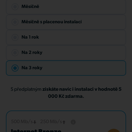
Měsíčně
Měsíčně s placenou instalací
Na 1 rok
Na 2 roky
Na 3 roky
S předplatným
získáte navíc i instalaci v hodnotě 5
000 Kč zdarma.
500 Mb/s
250 Mb/s