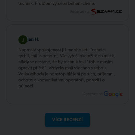
technik. Problém vyřešen během chvíle.
Recenze na:
Jan H.
Naprostá spokojenost již mnoho let. Technici
rychlí, milí a ochotní. Vše vyřeší okamžitě na místě,
nikdy se nestane, že by technik řekl "tohle musím
opravit příště", vždycky mají všechno s sebou.
Velká výhoda je nonstop hlášení poruch, příjemní,
ochotní a komunikativní operátoři, poradí i o
půlnoci.
Recenze na:
VÍCE RECENZÍ