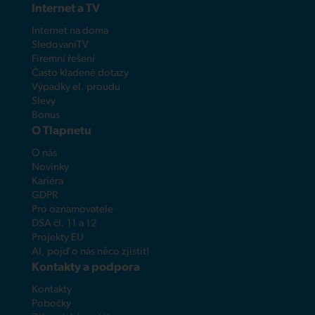
Internet a TV
Internet na doma
SledovaniTV
Firemní řešení
Často kladené dotazy
Výpadky el. proudu
Slevy
Bonus
O Tlapnetu
O nás
Novinky
Kariéra
GDPR
Pro oznamovatele
DSA čl. 11 a 12
Projekty EU
AI, pojď o nás něco zjistit!
Kontakty a podpora
Kontakty
Pobočky