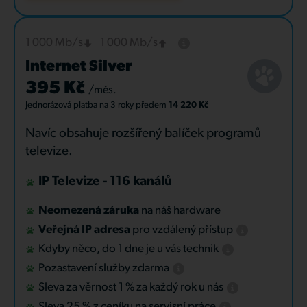
1 000 Mb/s
1 000 Mb/s
Internet Silver
395 Kč
/měs.
Jednorázová platba
na 3 roky
předem
14 220 Kč
Navíc obsahuje rozšířený balíček programů
televize.
IP Televize -
116 kanálů
Neomezená záruka
na náš hardware
Veřejná IP adresa
pro vzdálený přístup
Kdyby něco, do 1 dne je u vás technik
Pozastavení služby zdarma
Sleva za věrnost 1 % za každý rok u nás
Sleva 25 % z ceníku na servisní práce