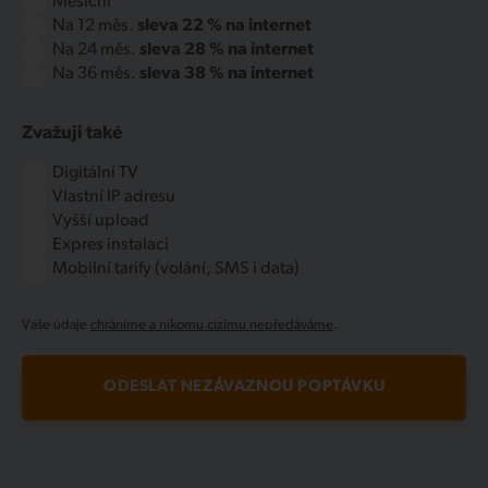
Měsíční
Na 12 měs.
sleva 22 % na internet
Na 24 měs.
sleva 28 % na internet
Na 36 měs.
sleva 38 % na internet
Zvažuji také
Digitální TV
Vlastní IP adresu
Vyšší upload
Expres instalaci
Mobilní tarify (volání, SMS i data)
Vaše údaje
chráníme a nikomu cizímu nepředáváme
.
ODESLAT NEZÁVAZNOU POPTÁVKU