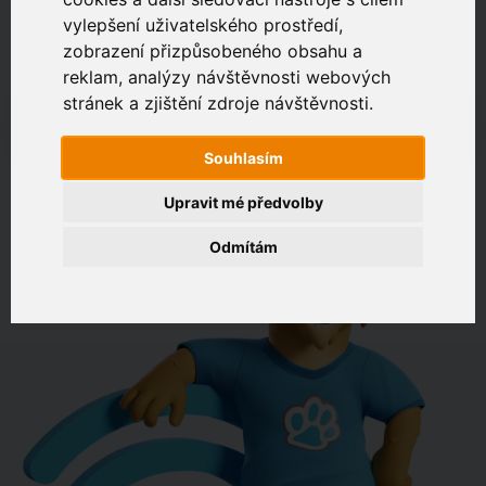
vylepšení uživatelského prostředí,
zobrazení přizpůsobeného obsahu a
Zákaznický portál
Jak rychlé je připojení na vaší adrese?
reklam, analýzy návštěvnosti webových
stránek a zjištění zdroje návštěvnosti.
např. Jeníkovská 940, Čáslav
Souhlasím
OVĚŘIT DOSTUPNOST
Upravit mé předvolby
Odmítám