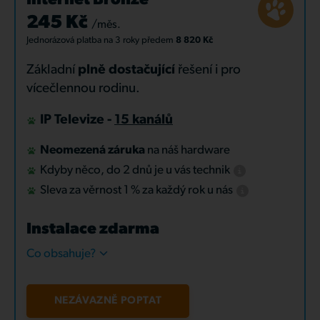
Internet Bronze
245 Kč
/měs.
Jednorázová platba
na 3 roky
předem
8 820 Kč
Základní
plně dostačující
řešení i pro
vícečlennou rodinu.
IP Televize -
15 kanálů
Neomezená záruka
na náš hardware
Kdyby něco, do 2 dnů je u vás technik
Sleva za věrnost 1 % za každý rok u nás
Instalace zdarma
Co obsahuje?
NEZÁVAZNĚ POPTAT