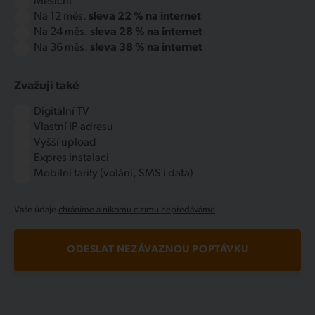
Měsíční
Na 12 měs.
sleva 22 % na internet
Na 24 měs.
sleva 28 % na internet
Na 36 měs.
sleva 38 % na internet
Zvažuji také
Digitální TV
Vlastní IP adresu
Vyšší upload
Expres instalaci
Mobilní tarify (volání, SMS i data)
Vaše údaje
chráníme a nikomu cizímu nepředáváme
.
ODESLAT NEZÁVAZNOU POPTÁVKU