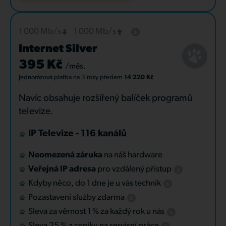
1 000 Mb/s
1 000 Mb/s
Internet Silver
395 Kč
/měs.
Jednorázová platba
na 3 roky
předem
14 220 Kč
Navíc obsahuje rozšířený balíček programů
televize.
IP Televize -
116 kanálů
Neomezená záruka
na náš hardware
Veřejná IP adresa
pro vzdálený přístup
Kdyby něco, do 1 dne je u vás technik
Pozastavení služby zdarma
Sleva za věrnost 1 % za každý rok u nás
Sleva 25 % z ceníku na servisní práce