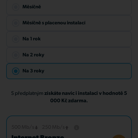
Měsíčně
Měsíčně s placenou instalací
Na 1 rok
Na 2 roky
Na 3 roky
S předplatným
získáte navíc i instalaci v hodnotě 5
000 Kč zdarma.
500 Mb/s
250 Mb/s