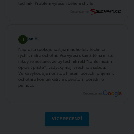
technik. Problém vyřešen během chvíle.
Recenze na:
Jan H.
Naprostá spokojenost již mnoho let. Technici
rychlí, milí a ochotní. Vše vyřeší okamžitě na místě,
nikdy se nestane, že by technik řekl "tohle musím
opravit příště", vždycky mají všechno s sebou.
Velká výhoda je nonstop hlášení poruch, příjemní,
ochotní a komunikativní operátoři, poradí i o
půlnoci.
Recenze na:
VÍCE RECENZÍ