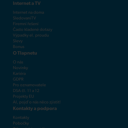
Internet a TV
Internet na doma
SledovaniTV
Firemní řešení
Často kladené dotazy
Výpadky el. proudu
Slevy
Bonus
O Tlapnetu
O nás
Novinky
Kariéra
GDPR
Pro oznamovatele
DSA čl. 11 a 12
Projekty EU
AI, pojď o nás něco zjistit!
Kontakty a podpora
Kontakty
Pobočky