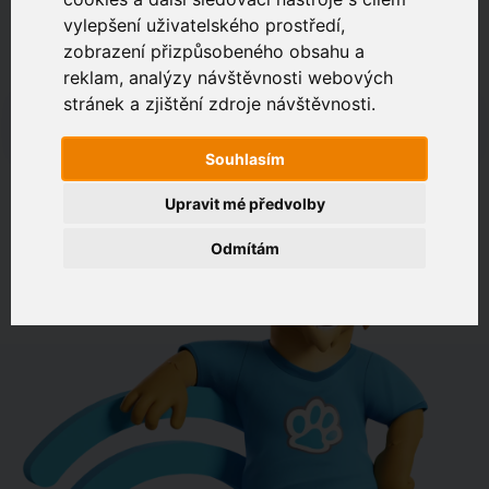
vylepšení uživatelského prostředí,
zobrazení přizpůsobeného obsahu a
Zákaznický portál
Jak rychlé je připojení na vaší adrese?
reklam, analýzy návštěvnosti webových
stránek a zjištění zdroje návštěvnosti.
např. Jeníkovská 940, Čáslav
Souhlasím
OVĚŘIT DOSTUPNOST
Upravit mé předvolby
Odmítám