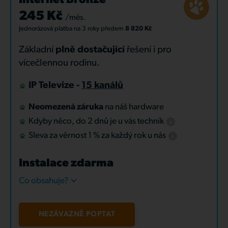
Internet Bronze
245 Kč
/měs.
Jednorázová platba
na 3 roky
předem
8 820 Kč
Základní
plně dostačující
řešení i pro
vícečlennou rodinu.
IP Televize -
15 kanálů
Neomezená záruka
na náš hardware
Kdyby něco, do 2 dnů je u vás technik
Sleva za věrnost 1 % za každý rok u nás
Instalace zdarma
Co obsahuje?
NEZÁVAZNĚ POPTAT