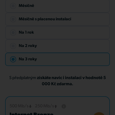
Měsíčně
Měsíčně s placenou instalací
Na 1 rok
Na 2 roky
Na 3 roky
S předplatným
získáte navíc i instalaci v hodnotě 5
000 Kč zdarma.
500 Mb/s
250 Mb/s