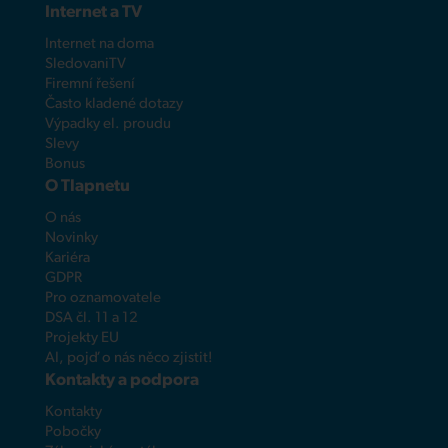
Internet a TV
Internet na doma
SledovaniTV
Firemní řešení
Často kladené dotazy
Výpadky el. proudu
Slevy
Bonus
O Tlapnetu
O nás
Novinky
Kariéra
GDPR
Pro oznamovatele
DSA čl. 11 a 12
Projekty EU
AI, pojď o nás něco zjistit!
Kontakty a podpora
Kontakty
Pobočky