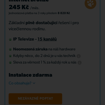
Internet Bronze
245 Kč
/měs.
Jednorázová platba
na 3 roky
předem
8 820 Kč
Základní
plně dostačující
řešení i pro
vícečlennou rodinu.
IP Televize -
15 kanálů
Neomezená záruka
na náš hardware
Kdyby něco, do 2 dnů je u vás technik
Sleva za věrnost 1 % za každý rok u nás
Instalace zdarma
Co obsahuje?
NEZÁVAZNĚ POPTAT