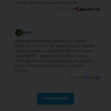
technik. Problém vyřešen během chvíle.
Recenze na:
Jan H.
Naprostá spokojenost již mnoho let. Technici
rychlí, milí a ochotní. Vše vyřeší okamžitě na místě,
nikdy se nestane, že by technik řekl "tohle musím
opravit příště", vždycky mají všechno s sebou.
Velká výhoda je nonstop hlášení poruch, příjemní,
ochotní a komunikativní operátoři, poradí i o
půlnoci.
Recenze na:
VÍCE RECENZÍ