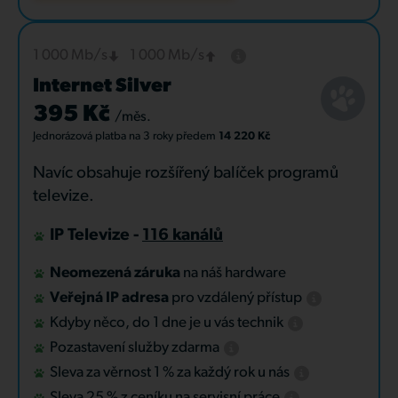
1 000 Mb/s
1 000 Mb/s
Internet Silver
395 Kč
/měs.
Jednorázová platba
na 3 roky
předem
14 220 Kč
Navíc obsahuje rozšířený balíček programů
televize.
IP Televize -
116 kanálů
Neomezená záruka
na náš hardware
Veřejná IP adresa
pro vzdálený přístup
Kdyby něco, do 1 dne je u vás technik
Pozastavení služby zdarma
Sleva za věrnost 1 % za každý rok u nás
Sleva 25 % z ceníku na servisní práce