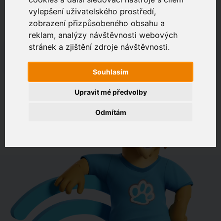
vylepšení uživatelského prostředí,
zobrazení přizpůsobeného obsahu a
Zákaznický portál
Jak rychlé je připojení na vaší adrese?
reklam, analýzy návštěvnosti webových
stránek a zjištění zdroje návštěvnosti.
např. Jeníkovská 940, Čáslav
Souhlasím
OVĚŘIT DOSTUPNOST
Upravit mé předvolby
Odmítám