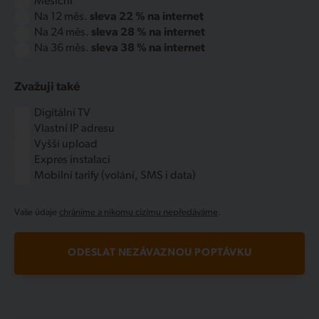
Měsíční
Na 12 měs.
sleva 22 % na internet
Na 24 měs.
sleva 28 % na internet
Na 36 měs.
sleva 38 % na internet
Zvažuji také
Digitální TV
Vlastní IP adresu
Vyšší upload
Expres instalaci
Mobilní tarify (volání, SMS i data)
Vaše údaje
chráníme a nikomu cizímu nepředáváme
.
ODESLAT NEZÁVAZNOU POPTÁVKU