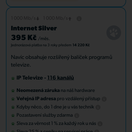
1 000 Mb/s
1 000 Mb/s
Internet Silver
395 Kč
/měs.
Jednorázová platba
na 3 roky
předem
14 220 Kč
Navíc obsahuje rozšířený balíček programů
televize.
IP Televize -
116 kanálů
Neomezená záruka
na náš hardware
Veřejná IP adresa
pro vzdálený přístup
Kdyby něco, do 1 dne je u vás technik
Pozastavení služby zdarma
Sleva za věrnost 1 % za každý rok u nás
Sleva 25 % z ceníku na servisní práce