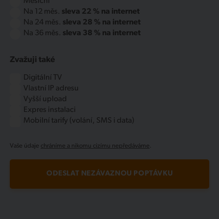
Měsíční
Na 12 měs.
sleva 22 % na internet
Na 24 měs.
sleva 28 % na internet
Na 36 měs.
sleva 38 % na internet
Zvažuji také
Digitální TV
Vlastní IP adresu
Vyšší upload
Expres instalaci
Mobilní tarify (volání, SMS i data)
Vaše údaje
chráníme a nikomu cizímu nepředáváme
.
ODESLAT NEZÁVAZNOU POPTÁVKU