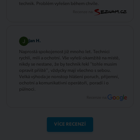
technik. Problém vyřešen během chvíle.
Recenze na:
Jan H.
Naprostá spokojenost již mnoho let. Technici
rychlí, milí a ochotní. Vše vyřeší okamžitě na místě,
nikdy se nestane, že by technik řekl "tohle musím
opravit příště", vždycky mají všechno s sebou.
Velká výhoda je nonstop hlášení poruch, příjemní,
ochotní a komunikativní operátoři, poradí i o
půlnoci.
Recenze na:
VÍCE RECENZÍ