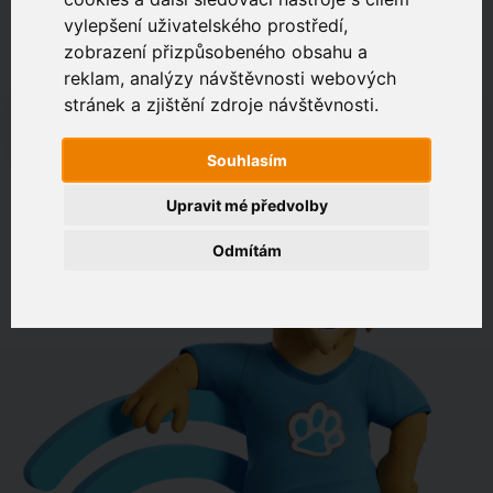
vylepšení uživatelského prostředí,
zobrazení přizpůsobeného obsahu a
Zákaznický portál
Jak rychlé je připojení na vaší adrese?
reklam, analýzy návštěvnosti webových
stránek a zjištění zdroje návštěvnosti.
např. Jeníkovská 940, Čáslav
Souhlasím
OVĚŘIT DOSTUPNOST
Upravit mé předvolby
Odmítám