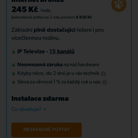
Internet Bronze
245 Kč
/měs.
Jednorázová platba
na 3 roky
předem
8 820 Kč
Základní
plně dostačující
řešení i pro
vícečlennou rodinu.
IP Televize -
15 kanálů
Neomezená záruka
na náš hardware
Kdyby něco, do 2 dnů je u vás technik
Sleva za věrnost 1 % za každý rok u nás
Instalace zdarma
Co obsahuje?
NEZÁVAZNĚ POPTAT