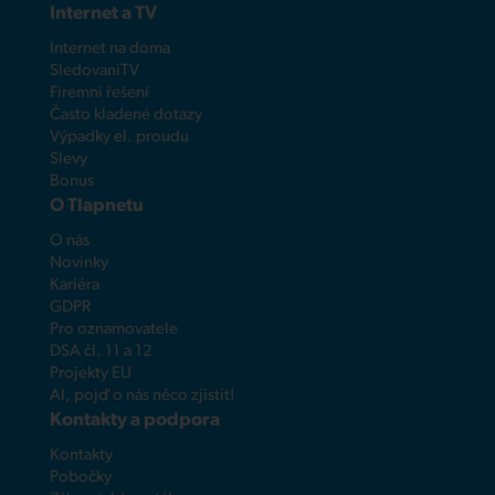
Internet a TV
Internet na doma
SledovaniTV
Firemní řešení
Často kladené dotazy
Výpadky el. proudu
Slevy
Bonus
O Tlapnetu
O nás
Novinky
Kariéra
GDPR
Pro oznamovatele
DSA čl. 11 a 12
Projekty EU
AI, pojď o nás něco zjistit!
Kontakty a podpora
Kontakty
Pobočky