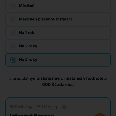
Měsíčně
Měsíčně s placenou instalací
Na 1 rok
Na 2 roky
Na 3 roky
S předplatným
získáte navíc i instalaci v hodnotě 5
000 Kč zdarma.
500 Mb/s
250 Mb/s