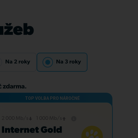
lužeb
Na 2 roky
Na 3 roky
Kč zdarma.
2 000 Mb/s
1 000 Mb/s
Internet Gold