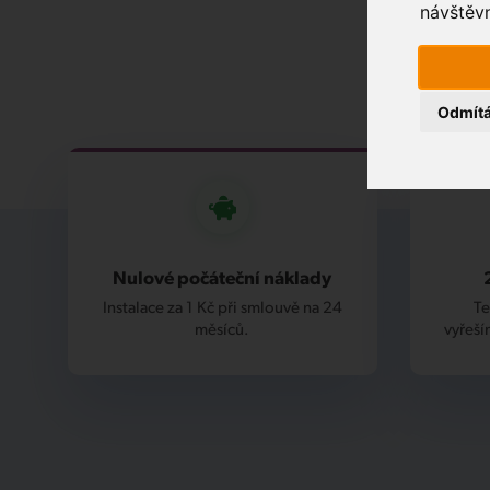
návštěvn
Odmít
Nulové počáteční náklady
Instalace za 1 Kč při smlouvě na 24
Te
měsíců.
vyřeší