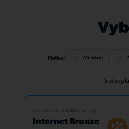
Vybe
Měsíčně
Platba:
S předpl
500 Mb/s
250 Mb/s
Internet Bronze