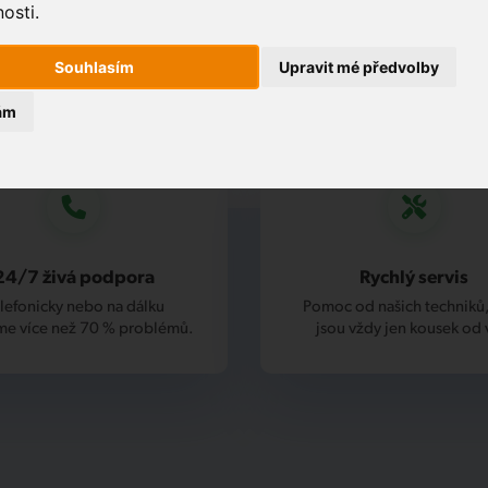
osti.
Souhlasím
Upravit mé předvolby
ám
24/7 živá podpora
Rychlý servis
lefonicky nebo na dálku
Pomoc od našich techniků,
me více než 70 % problémů.
jsou vždy jen kousek od 