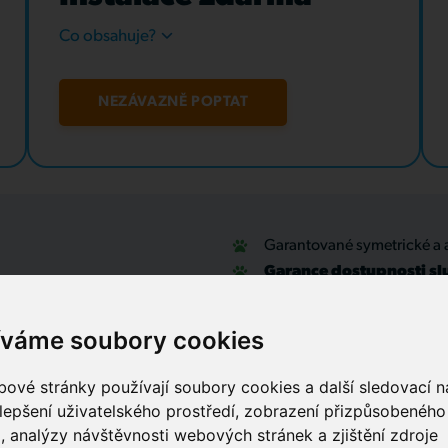
Co obsahuje?
NEZÁVAZNĚ POPTAT
Garantované symetrické a 
Garance dostupnosti sl
u
Optické přípojky a interní
Zabezpečovací systémy
íváme soubory cookies
IT outsourcing, správa sítí
Služby call centra
ové stránky používají soubory cookies a další sledovací ná
lepšení uživatelského prostředí, zobrazení přizpůsobenéh
, analýzy návštěvnosti webových stránek a zjištění zdroje