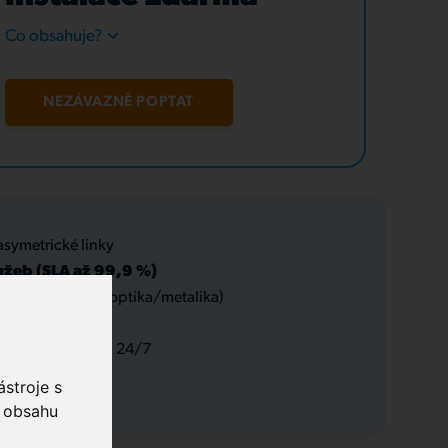
Co obsahuje?
NEZÁVAZNĚ POPTAT
asymetrické linky
užeb (SLA až 99,9 %)
 datové rozvody (optika/metalika)
 a servis, podpora 24/7
stroje s
o obsahu