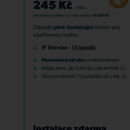
245 Kč
/měs.
Jednorázová platba
na 3 roky
předem
8 820 Kč
Základní
plně dostačující
řešení i pro
vícečlennou rodinu.
IP Televize -
15 kanálů
Neomezená záruka
na náš hardware
Kdyby něco, do 2 dnů je u vás technik
Sleva za věrnost 1 % za každý rok u nás
Instalace zdarma