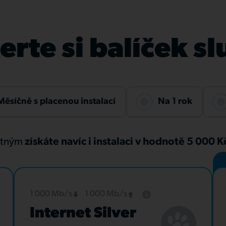
rte si balíček s
Měsíčně s placenou instalací
Na 1 rok
atným
získáte navíc i instalaci v hodnotě 5 000 
1 000 Mb/s
1 000 Mb/s
Internet Silver