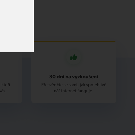
30 dní na vyzkoušení
 kteří
Přesvědčte se sami, jak spolehlivě
vás.
náš internet funguje.