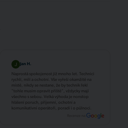
.
Jan H.
Naprostá spokojenost již mnoho let. Technici
rychlí, milí a ochotní. Vše vyřeší okamžitě na
místě, nikdy se nestane, že by technik řekl
"tohle musím opravit příště", vždycky mají
všechno s sebou. Velká výhoda je nonstop
hlášení poruch, příjemní, ochotní a
komunikativní operátoři, poradí i o půlnoci.
Recenze na: