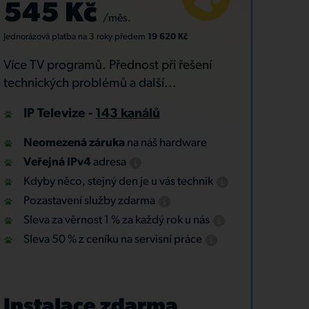
545 Kč
/měs.
Jednorázová platba
na 3 roky
předem
19 620 Kč
Více TV programů. Přednost při řešení
technických problémů a další...
IP Televize -
143 kanálů
Neomezená záruka
na náš hardware
Veřejná IPv4
adresa
Kdyby něco, stejný den je u vás technik
Pozastavení služby zdarma
Sleva za věrnost 1 % za každý rok u nás
Sleva 50 % z ceníku na servisní práce
Instalace zdarma