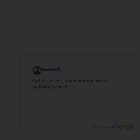
Arnošt Č.
Rychlé vyřízení, příjemná komunikace,
perfektní technici.
Recenze na: