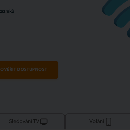
kazníků
OVĚŘIT DOSTUPNOST
Sledování TV
Volání