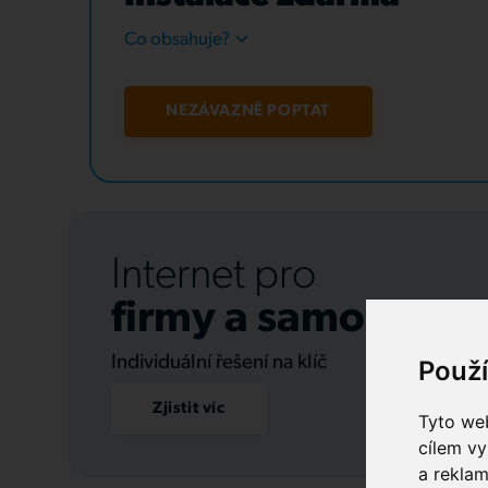
Co obsahuje?
NEZÁVAZNĚ POPTAT
Internet pro
firmy a samospráv
Individuální řešení na klíč
Použ
Zjistit víc
Tyto web
cílem vy
a reklam