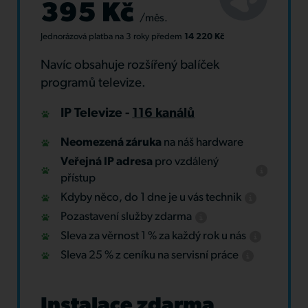
395 Kč
/měs.
Jednorázová platba
na 3 roky
předem
14 220 Kč
Navíc obsahuje rozšířený balíček
programů televize.
IP Televize -
116 kanálů
Neomezená záruka
na náš hardware
Veřejná IP adresa
pro vzdálený
přístup
Kdyby něco, do 1 dne je u vás technik
Pozastavení služby zdarma
Sleva za věrnost 1 % za každý rok u nás
Sleva 25 % z ceníku na servisní práce
Instalace zdarma