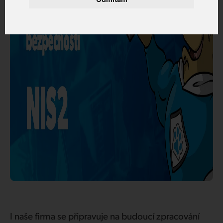
Zákaznický portál
I naše firma se připravuje na budoucí zpracování