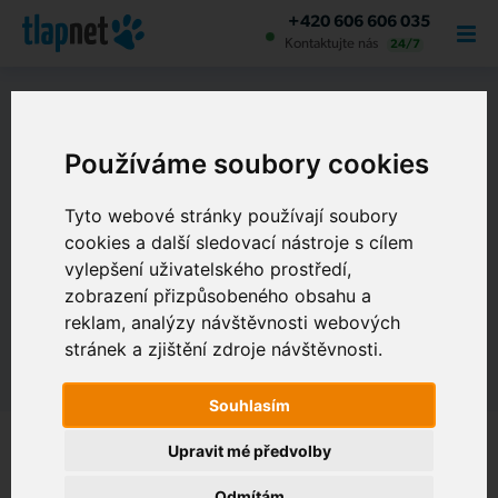
+420 606 606 035
Kontaktujte nás
24/7
Tlapnet
Zúčastnili jsme se konference o kyberbezpečnosti
Používáme soubory cookies
Zúčastnili jsme se konference
o kyberbezpečnosti
Tyto webové stránky používají soubory
cookies a další sledovací nástroje s cílem
21. 5. 2024
vylepšení uživatelského prostředí,
zobrazení přizpůsobeného obsahu a
reklam, analýzy návštěvnosti webových
O NÁS
stránek a zjištění zdroje návštěvnosti.
Souhlasím
Upravit mé předvolby
Odmítám