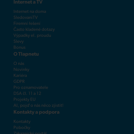
Internet a TV
Internet na doma
SledovaniTV
Firemní řešení
Často kladené dotazy
Výpadky el. proudu
Slevy
Bonus
O Tlapnetu
O nás
Novinky
Kariéra
GDPR
Pro oznamovatele
DSA čl. 11 a 12
Projekty EU
AI, pojď o nás něco zjistit!
Kontakty a podpora
Kontakty
Pobočky
Zákaznický portál