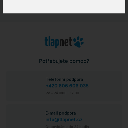
Potřebujete pomoc?
Telefonní podpora
+420 606 606 035
Po – Pá 8:00 - 17:00
E-mail podpora
info@tlapnet.cz
Odpovídáme do 24 hodin