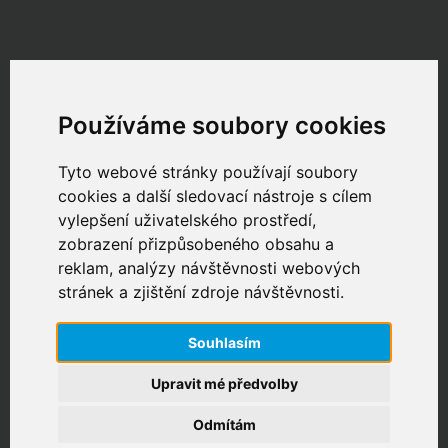
Používáme soubory cookies
Přihlásit se
Tyto webové stránky používají soubory
cookies a další sledovací nástroje s cílem
E-mail nebo zákaznické číslo
vylepšení uživatelského prostředí,
zobrazení přizpůsobeného obsahu a
Heslo
reklam, analýzy návštěvnosti webových
stránek a zjištění zdroje návštěvnosti.
Zůstat přihlášen
Přihlásit
Souhlasím
Zapomenuté heslo
Upravit mé předvolby
Odmítám